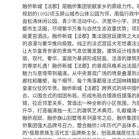
融侨新城【法郡】是融侨集团钜献家乡的鼎级力作。
规划的110公顷玉屏山城市山体公园为邻，南临行政
亩松涛休闲公园、青少年活动中心、洪宽中小学、洪宽
都市生活圈，尽得繁华万象与自然生态双重优势；项目用
座夏宫酒店。融侨新城【法郡】集法国宫廷建筑之大
的浪漫与奢华推向极致。纯正的法式宫廷大宅世袭法
让大华富贵世家的贵族气息优雅发散。建筑设计线条
丽、现代、奢华、富丽为基调形成轻盈、活泼的建筑
的尊崇礼遇！融侨新城【法郡】的景观风格系出法国
魅力与意境带到福清。从中央景观广场的喷泉叠瀑到
廊柱和雕塑，每个细节、每个角落都是法式园林精髓
皇家仪仗的华贵。融侨新城【法郡】跨界式的将中国
合，以围合式的组团布局，形成布局合理高低错落的
错，拉近邻里关系，营造出一种全新的小区氛围，为
升华，打造福清独一无二的建筑艺术典范，礼献福清
融侨观邸、融侨旗山别墅等系列豪宅之后，融侨集团
侨集团强大品牌号召力，整合融侨23年历代产品体系
的“极致贵族生活代言”品牌新主张，创造高端居住生