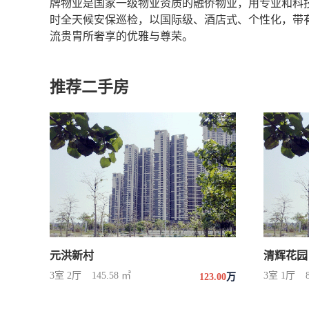
牌物业是国家一级物业资质的融侨物业，用专业和科
时全天候安保巡检，以国际级、酒店式、个性化，带
流贵胄所奢享的优雅与尊荣。
推荐二手房
元洪新村
清辉花园
3室 2厅
145.58 ㎡
3室 1厅
123.00
万