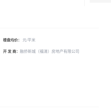
元/平米
楼盘均价：
融侨新城（福清）房地产有限公司
开 发 商：