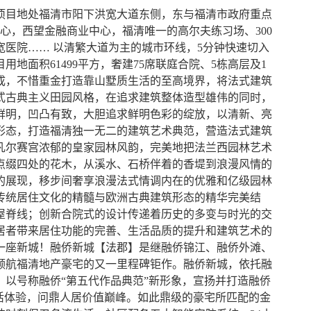
项目地处福清市阳下洪宽大道东侧，东与福清市政府重点
中心，西望金融商业中心，福清唯一的高尔夫练习场、300
医院…… 以清繁大道为主的城市环线，5分钟快速切入
地面积61499平方，奢建75席联庭合院、5栋高层及1
成，不惜重金打造靠山墅质生活的至高境界，将法式建筑
式古典主义田园风格，在追求建筑整体造型雄伟的同时，
鲜明，凹凸有致，大胆追求鲜明色彩的绽放，以清新、亮
形态，打造福清独一无二的建筑艺术典范，营造法式建筑
凡尔赛宫浓郁的皇家园林风韵，完美地把法兰西园林艺术
点缀四处的花木，从溪水、石桥伴着的香堤到浪漫风情的
的展现，移步间奢享浪漫法式情调内在的优雅和亿级园林
传统居住文化的精髓与欧洲古典建筑形态的精华完美结
屋脊线；创新合院式的设计传递着历史的多变与时光的交
居者带来居住功能的完善、生活品质的提升和建筑艺术的
一座新城！融侨新城【法郡】是继融侨锦江、融侨外滩、
领航福清地产豪宅的又一里程碑钜作。融侨新城，依托融
，以号称融侨“第五代作品典范”新形象，宣扬并打造融侨
活体验，问鼎人居价值巅峰。如此鼎级的豪宅所匹配的金