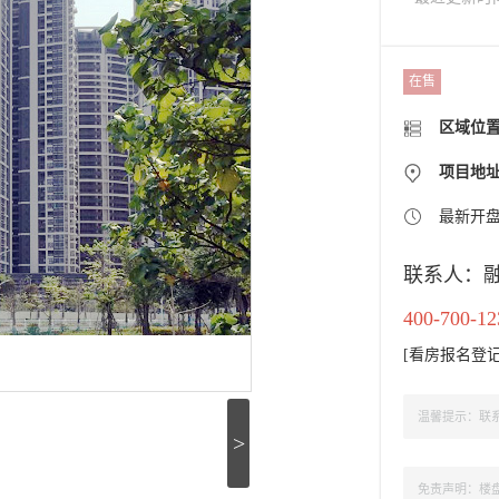
在售
区域位
项目地
最新开
联系人：
400-700-12
[
看房报名登
温馨提示：联系
>
免责声明：楼