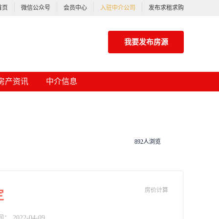
首页
微信公众号
会员中心
入驻中介公司
发布求租求购
我要发布房源
小区信息
房产资讯
中介信息
892人浏览
房价计算
定
2022-04-09