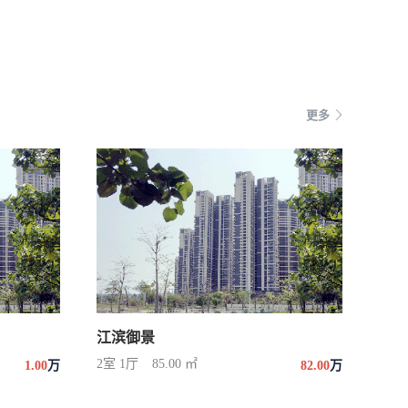
更多
江滨御景
2室 1厅
85.00 ㎡
1.00
万
82.00
万