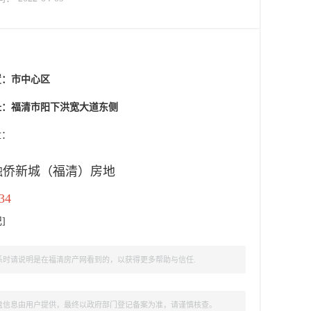
置：
市中心区
址：福清市阳下洪宽大道东侧
盘：
融侨新城（福清）房地
34
记
]
时请说明是在福清房产网看到的，以获得更多帮助与信任.
盘信息由用户提供，最终以政府部门登记备案为准，请谨慎核查。