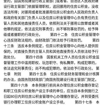
金的，由国务院建设行政主管部门或者省、自治区人民政府建
设行政主管部门依据管理职权，追回挪用的住房公积金，没收
违法所得；对挪用或者批准挪用住房公积金的人民政府负责人
和政府有关部门负责人以及住房公积金管理中心负有责任的主
管人员和其他直接责任人员，依照刑法关于挪用公款罪或者其
他罪的规定，依法追究刑事责任；尚不够刑事处罚的，给予降
级或者撤职的行政处分。 第四十二条 住房公积金管理中
心违反财政法规的，由财政部门依法给予行政处罚。 第四
十三条 违反本条例规定，住房公积金管理中心向他人提供担
保的，对直接负责的主管人员和其他直接责任人员依法给予行
政处分。 第四十四条 国家机关工作人员在住房公积金监
督管理工作中滥用职权、玩忽职守、徇私舞弊，构成犯罪的，
依法追究刑事责任；尚不构成犯罪的，依法给予行政处分。 第
七章 附则 第四十五条 住房公积金财务管理和会计核算
的办法，由国务院财政部门商国务院建设行政主管部门制定。
第四十六条 本条例施行前尚未办理住房公积金缴存登记
和职工住房公积金账户设立手续的单位，应当自本条例施行之
日起60日内到住房公积金管理中心办理缴存登记，并到受委托
银行办理职工住房公积金账户设立手续。 第四十七条 本