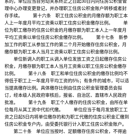
系的，单位应当自劳动关系终止之日起30日内向住房公积金管
理中心办理变更登记，并办理职工住房公积金账户转移或者封
存手续。 第十六条 职工住房公积金的月缴存额为职工本
人上一年度月平均工资乘以职工住房公积金缴存比例。 单
位为职工缴存的住房公积金的月缴存额为职工本人上一年度月
平均工资乘以单位住房公积金缴存比例。 第十七条 新参
加工作的职工从参加工作的第二个月开始缴存住房公积金，月
缴存额为职工本人当月工资乘以职工住房公积金缴存比例。
单位新调入的职工从调入单位发放工资之日起缴存住房公
积金，月缴存额为职工本人当月工资乘以职工住房公积金缴存
比例。 第十八条 职工和单位住房公积金的缴存比例均不
得低于职工上一年度月平均工资的5％；有条件的城市，可以适
当提高缴存比例。具体缴存比例由住房公积金管理委员会拟
订，经本级人民政府审核后，报省、自治区、直辖市人民政府
批准。 第十九条 职工个人缴存的住房公积金，由所在单
位每月从其工资中代扣代缴。 单位应当于每月发放职工工
资之日起5日内将单位缴存的和为职工代缴的住房公积金汇缴到
住房公积金专户内，由受委托银行计入职工住房公积金账户。
第二十条 单位应当按时、足额缴存住房公积金，不得逾