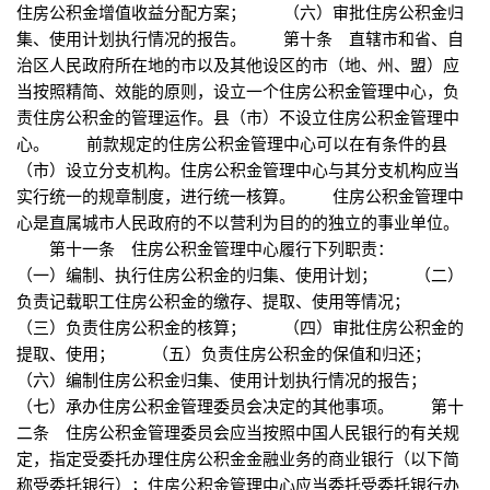
住房公积金增值收益分配方案； （六）审批住房公积金归
集、使用计划执行情况的报告。 第十条 直辖市和省、自
治区人民政府所在地的市以及其他设区的市（地、州、盟）应
当按照精简、效能的原则，设立一个住房公积金管理中心，负
责住房公积金的管理运作。县（市）不设立住房公积金管理中
心。 前款规定的住房公积金管理中心可以在有条件的县
（市）设立分支机构。住房公积金管理中心与其分支机构应当
实行统一的规章制度，进行统一核算。 住房公积金管理中
心是直属城市人民政府的不以营利为目的的独立的事业单位。
第十一条 住房公积金管理中心履行下列职责：
（一）编制、执行住房公积金的归集、使用计划； （二）
负责记载职工住房公积金的缴存、提取、使用等情况；
（三）负责住房公积金的核算； （四）审批住房公积金的
提取、使用； （五）负责住房公积金的保值和归还；
（六）编制住房公积金归集、使用计划执行情况的报告；
（七）承办住房公积金管理委员会决定的其他事项。 第十
二条 住房公积金管理委员会应当按照中国人民银行的有关规
定，指定受委托办理住房公积金金融业务的商业银行（以下简
称受委托银行）；住房公积金管理中心应当委托受委托银行办