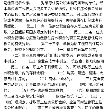
期缴存或者少缴。 对缴存住房公积金确有困难的单位，经
本单位职工代表大会或者工会讨论通过，并经住房公积金管理
中心审核，报住房公积金管理委员会批准后，可以降低缴存比
例或者缓缴；待单位经济效益好转后，再提高缴存比例或者补
缴缓缴。 第二十一条 住房公积金自存入职工住房公积金
账户之日起按照国家规定的利率计息。 第二十二条 住房
公积金管理中心应当为缴存住房公积金的职工发放缴存住房公
积金的有效凭证。 第二十三条 单位为职工缴存的住房公
积金，按照下列规定列支： （一）机关在预算中列支；
（二）事业单位由财政部门核定收支后，在预算或者费用
中列支； （三）企业在成本中列支。 第四章 提取和使用
第二十四条 职工有下列情形之一的，可以提取职工住房
公积金账户内的存储余额： （一）购买、建造、翻建、大
修自住住房的； （二）离休、退休的； （三）完全丧
失劳动能力，并与单位终止劳动关系的； （四）出境定居
的； （五）偿还购房贷款本息的； （六）房租超出家
庭工资收入的规定比例的。 依照前款第（二）、（三）、
（四）项规定，提取职工住房公积金的，应当同时注销职工住
房公积金账户。 职工死亡或者被宣告死亡的，职工的继承