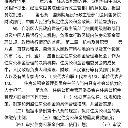
得挪作他用。 第六条 住房公积金的存、贷利率由中国人
民银行提出，经征求国务院建设行政主管部门的意见后，报国
务院批准。 第七条 国务院建设行政主管部门会同国务院
财政部门、中国人民银行拟定住房公积金政策，并监督执行。
省、自治区人民政府建设行政主管部门会同同级财政部门
以及中国人民银行分支机构，负责本行政区域内住房公积金管
理法规、政策执行情况的监督。 第二章 机构及其职责 第
八条 直辖市和省、自治区人民政府所在地的市以及其他设区
的市（地、州、盟），应当设立住房公积金管理委员会，作为
住房公积金管理的决策机构。住房公积金管理委员会的成员
中，人民政府负责人和建设、财政、人民银行等有关部门负责
人以及有关专家占1/3，工会代表和职工代表占1/3，单位代表占
1/3。 住房公积金管理委员会主任应当由具有社会公信力的
人士担任。 第九条 住房公积金管理委员会在住房公积金
管理方面履行下列职责： （一）依据有关法律、法规和政
策，制定和调整住房公积金的具体管理措施，并监督实施；
（二）根据本条例第十八条的规定，拟订住房公积金的具
体缴存比例； （三）确定住房公积金的最高贷款额度；
（四）审批住房公积金归集、使用计划； （五）审议